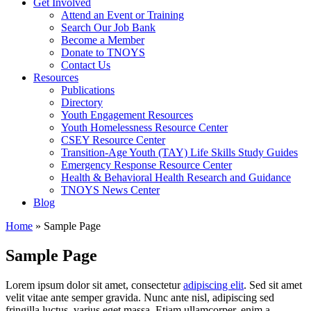
Get Involved
Attend an Event or Training
Search Our Job Bank
Become a Member
Donate to TNOYS
Contact Us
Resources
Publications
Directory
Youth Engagement Resources
Youth Homelessness Resource Center
CSEY Resource Center
Transition-Age Youth (TAY) Life Skills Study Guides
Emergency Response Resource Center
Health & Behavioral Health Research and Guidance
TNOYS News Center
Blog
Home
»
Sample Page
Sample Page
Lorem ipsum dolor sit amet, consectetur
adipiscing elit
. Sed sit amet
velit vitae ante semper gravida. Nunc ante nisl, adipiscing sed
fringilla luctus, varius eget massa. Etiam ullamcorper, enim a