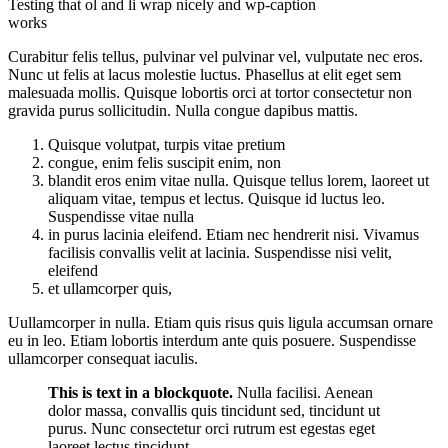
Testing that ol and li wrap nicely and wp-caption
works
Curabitur felis tellus, pulvinar vel pulvinar vel, vulputate nec eros.
Nunc ut felis at lacus molestie luctus. Phasellus at elit eget sem
malesuada mollis. Quisque lobortis orci at tortor consectetur non
gravida purus sollicitudin. Nulla congue dapibus mattis.
Quisque volutpat, turpis vitae pretium
congue, enim felis suscipit enim, non
blandit eros enim vitae nulla. Quisque tellus lorem, laoreet ut
aliquam vitae, tempus et lectus. Quisque id luctus leo.
Suspendisse vitae nulla
in purus lacinia eleifend. Etiam nec hendrerit nisi. Vivamus
facilisis convallis velit at lacinia. Suspendisse nisi velit,
eleifend
et ullamcorper quis,
Uullamcorper in nulla. Etiam quis risus quis ligula accumsan ornare
eu in leo. Etiam lobortis interdum ante quis posuere. Suspendisse
ullamcorper consequat iaculis.
This is text in a blockquote.
Nulla facilisi. Aenean
dolor massa, convallis quis tincidunt sed, tincidunt ut
purus. Nunc consectetur orci rutrum est egestas eget
laoreet lectus tincidunt.